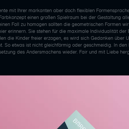
nte mit Ihrer markanten aber doch flexiblen Formensprache
arbkonzept einen großen Spielraum bei der Gestaltung all
inen Fall zu homogen sollten die geometrischen Formen wir
er erinnern. Sie stehen für die maximale Individualität der E
den die Kinder freier erzogen, es wird sich Gedanken über
 So etwas ist nicht gleichförmig oder geschmeidig. In den
setzung des Andersmachens wieder. Fair und mit Liebe herge