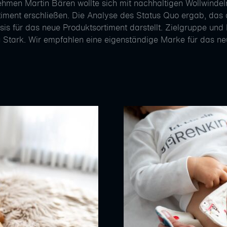
hmen Martin Bären wollte sich mit nachhaltigen Wollwindeln
timent erschließen. Die Analyse des Status Quo ergab, das 
sis für das neue Produktsortiment darstellt. Zielgruppe un
u Stark. Wir empfahlen eine eigenständige Marke für das ne