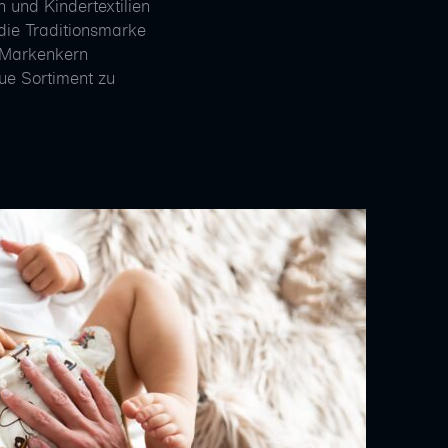
 und Kindertextilien
die Traditionsmarke
d Markenkern
ue Sortiment zu