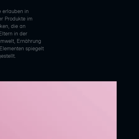
 erlauben in
er Produkte im
ken, die an
ltern in der
 Umwelt, Ernährung
 Elementen spiegelt
stellt.