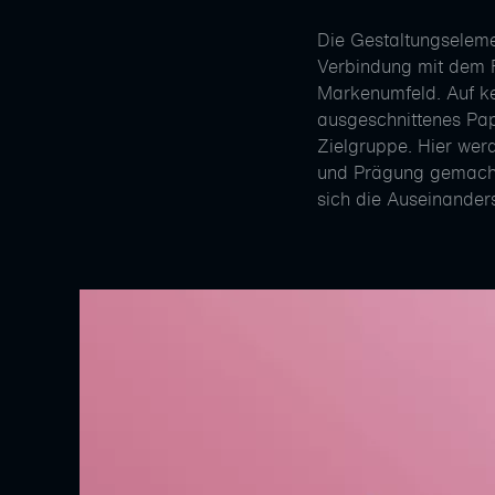
Die Gestaltungseleme
Verbindung mit dem F
Markenumfeld. Auf ke
ausgeschnittenes Papi
Zielgruppe. Hier wer
und Prägung gemacht.
sich die Auseinander